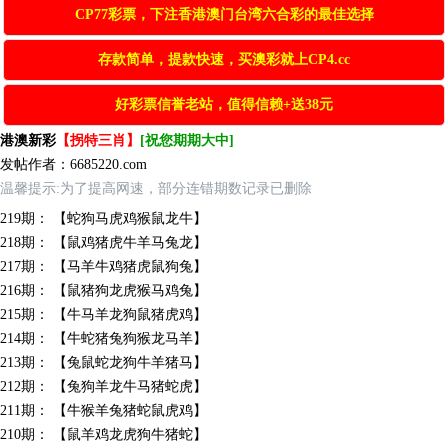
CP77彩票，下注香港澳门台湾六合彩的最佳选择
存款简单，提款快速，买澳彩就上CP4.cc
好彩票信誉老站，值得信赖+送38元
港澳新彩
【拐特三肖】
[祝您期期大中]
发帖作者：6685220.com
温馨提示:为了提高网速，部分连错期数记录已删除
219期：
【蛇狗马虎鸡猴鼠龙牛】
218期：
【鼠鸡猪虎牛羊马兔龙】
217期：
【马羊牛鸡猪虎鼠狗兔】
216期：
【鼠猪狗龙虎猴马鸡兔】
215期：
【牛马羊龙狗鼠猪虎鸡】
214期：
【牛蛇猪兔狗猴龙马羊】
213期：
【兔鼠蛇龙狗牛羊猪马】
212期：
【兔狗羊龙牛马猪蛇虎】
211期：
【牛猴羊兔猪蛇鼠虎鸡】
210期：
【鼠羊鸡龙虎狗牛猪蛇】