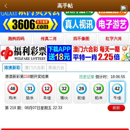
高手帖
跑狗四码
传真二肖
四不像图
红字六肖