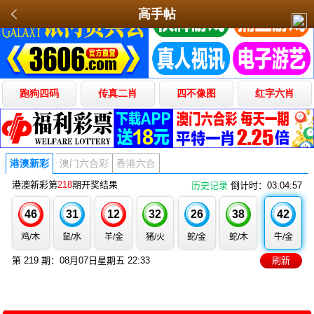
高手帖
跑狗四码
传真二肖
四不像图
红字六肖